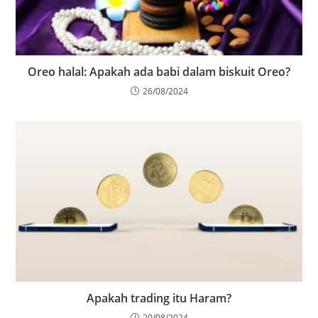
Oreo halal: Apakah ada babi dalam biskuit Oreo?
26/08/2024
Apakah trading itu Haram?
20/08/2024