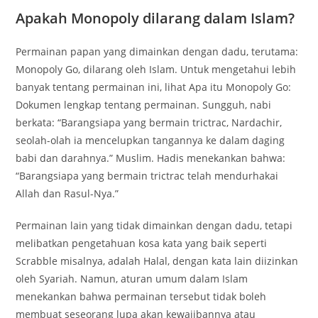
Apakah Monopoly dilarang dalam Islam?
Permainan papan yang dimainkan dengan dadu, terutama:
Monopoly Go, dilarang oleh Islam. Untuk mengetahui lebih
banyak tentang permainan ini, lihat Apa itu Monopoly Go:
Dokumen lengkap tentang permainan. Sungguh, nabi
berkata: “Barangsiapa yang bermain trictrac, Nardachir,
seolah-olah ia mencelupkan tangannya ke dalam daging
babi dan darahnya.” Muslim. Hadis menekankan bahwa:
“Barangsiapa yang bermain trictrac telah mendurhakai
Allah dan Rasul-Nya.”
Permainan lain yang tidak dimainkan dengan dadu, tetapi
melibatkan pengetahuan kosa kata yang baik seperti
Scrabble misalnya, adalah Halal, dengan kata lain diizinkan
oleh Syariah. Namun, aturan umum dalam Islam
menekankan bahwa permainan tersebut tidak boleh
membuat seseorang lupa akan kewajibannya atau