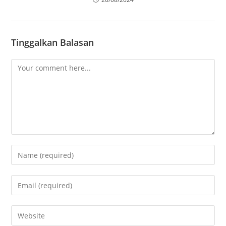
Tinggalkan Balasan
Comment
Enter
your
name
Enter
or
your
username
email
Enter
to
address
your