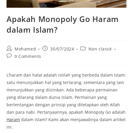
Apakah Monopoly Go Haram
dalam Islam?
Post
Post
Post
Mohamed
30/07/2024
Non classé
author:
published:
category:
Post
0 Comments
comments:
L’haram dan halal adalah istilah yang berbeda dalam Islam:
satu menunjukkan hal yang terlarang, sementara yang lain
menunjukkan yang diizinkan. Ada beberapa permainan
yang dilarang dalam dunia Islam. Permainan yang
bertentangan dengan prinsip yang ditetapkan oleh Allah
dan para nabi. Pertanyaannya, apakah Monopoly Go adalah
Haram
dalam Islam?
Kami akan menjawabnya dalam artikel
ini.