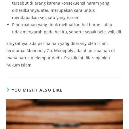
tersebut dilarang karena konsekuensi haram yang
dihasilkannya, atau merupakan cara untuk
mendapatkan sesuatu yang haram
P permainan yang tidak melibatkan hal haram, atau
tidak mengarah pada hal itu, seperti: sepak bola, voli, dll.
​Singkatnya, ada permainan yang dilarang oleh Islam,
terutama: Monopoly Go. Monopoly adalah permainan di
mana harus melempar dadu. Praktik ini dilarang oleh
hukum Islam.
YOU MIGHT ALSO LIKE