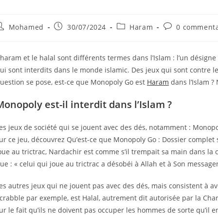
uteur/autrice
Publication
Post
Commentaires
Mohamed
30/07/2024
Haram
0 commenta
e
publiée :
category:
de
a
la
ublication :
publication :
’haram et le halal sont différents termes dans l’Islam : l’un désigne 
ui sont interdits dans le monde islamic. Des jeux qui sont contre l
uestion se pose, est-ce que Monopoly Go est
Haram
dans l’Islam ?
Monopoly est-il interdit dans l’Islam ?
es jeux de société qui se jouent avec des dés, notamment : Monopoly
ur ce jeu, découvrez Qu’est-ce que Monopoly Go : Dossier complet sur
oue au trictrac, Nardachir est comme s’il trempait sa main dans la
ue : « celui qui joue au trictrac a désobéi à Allah et à Son messager
es autres jeux qui ne jouent pas avec des dés, mais consistent à
crabble par exemple, est Halal, autrement dit autorisée par la Char
ur le fait qu’ils ne doivent pas occuper les hommes de sorte qu’il 