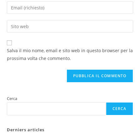
tuo
Inserisci
nome
il
o
tuo
Inserisci
nome
indirizzo
l'URL
utente
email
del
per
per
sito
commentare
Salva il mio nome, email e sito web in questo browser per la
commentare
web
prossima volta che commento.
(facoltativo)
Cerca
CERCA
Derniers articles