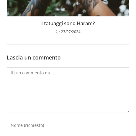
I tatuaggi sono Haram?
23/07/2024
Lascia un commento
Commento
Inserisci
il