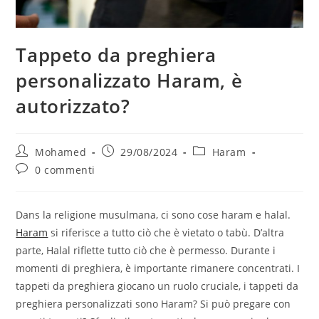
Tappeto da preghiera
personalizzato Haram, è
autorizzato?
Autore
Articolo
Categoria
Mohamed
29/08/2024
Haram
dell'articolo:
pubblicato:
dell'articolo:
Commenti
0 commenti
dell'articolo:
Dans la religione musulmana, ci sono cose haram e halal.
Haram
si riferisce a tutto ciò che è vietato o tabù. D’altra
parte, Halal riflette tutto ciò che è permesso. Durante i
momenti di preghiera, è importante rimanere concentrati. I
tappeti da preghiera giocano un ruolo cruciale, i tappeti da
preghiera personalizzati sono Haram? Si può pregare con