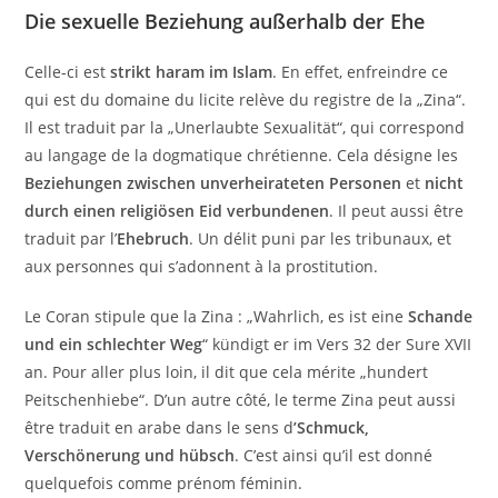
Die sexuelle Beziehung außerhalb der Ehe
Celle-ci est
strikt haram im Islam
. En effet, enfreindre ce
qui est du domaine du licite relève du registre de la „Zina“.
Il est traduit par la „Unerlaubte Sexualität“, qui correspond
au langage de la dogmatique chrétienne. Cela désigne les
Beziehungen zwischen unverheirateten Personen
et
nicht
durch einen religiösen Eid verbundenen
. Il peut aussi être
traduit par l’
Ehebruch
. Un délit puni par les tribunaux, et
aux personnes qui s’adonnent à la prostitution.
Le Coran stipule que la Zina : „Wahrlich, es ist eine
Schande
und ein schlechter Weg
“ kündigt er im Vers 32 der Sure XVII
an. Pour aller plus loin, il dit que cela mérite „hundert
Peitschenhiebe“. D’un autre côté, le terme Zina peut aussi
être traduit en arabe dans le sens d
’Schmuck,
Verschönerung und hübsch
. C’est ainsi qu’il est donné
quelquefois comme prénom féminin.