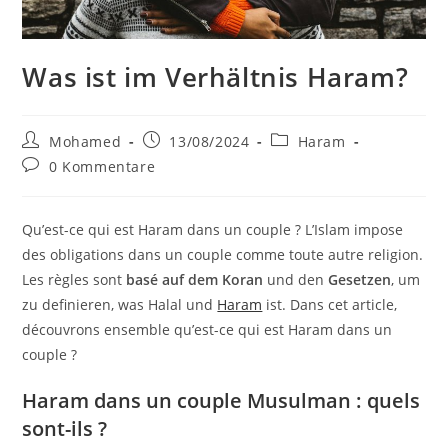
Was ist im Verhältnis Haram?
Beitrags-
Beitrag
Beitrags-
Mohamed
13/08/2024
Haram
Autor:
veröffentlicht:
Kategorie:
Beitrags-
0 Kommentare
Kommentare:
Qu’est-ce qui est Haram dans un couple ? L’Islam impose
des obligations dans un couple comme toute autre religion.
Les règles sont
basé auf dem Koran
und den
Gesetzen
, um
zu definieren, was Halal und
Haram
ist. Dans cet article,
découvrons ensemble qu’est-ce qui est Haram dans un
couple ?
Haram dans un couple Musulman : quels
sont-ils ?