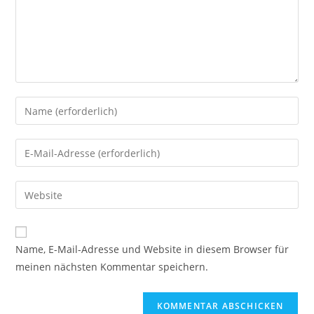
Gib
deinen
Namen
Gib
oder
deine
Benutzernamen
E-
Gib
zum
Mail-
deine
Kommentieren
Adresse
Website-
ein
zum
URL
Name, E-Mail-Adresse und Website in diesem Browser für
Kommentieren
ein
meinen nächsten Kommentar speichern.
ein
(optional)