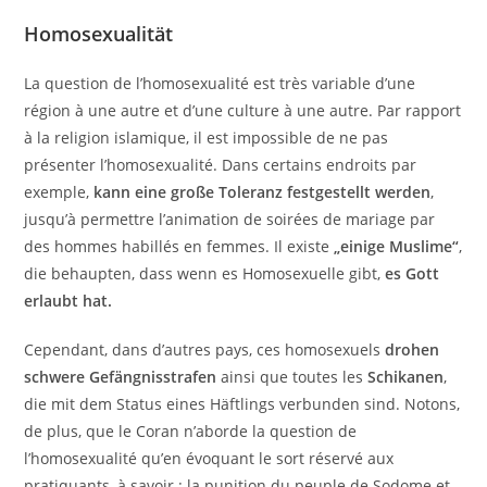
Homosexualität
La question de l’homosexualité est très variable d’une
région à une autre et d’une culture à une autre. Par rapport
à la religion islamique, il est impossible de ne pas
présenter l’homosexualité. Dans certains endroits par
exemple,
kann eine große Toleranz festgestellt werden
,
jusqu’à permettre l’animation de soirées de mariage par
des hommes habillés en femmes. Il existe
„einige Muslime“
,
die behaupten, dass wenn es Homosexuelle gibt,
es Gott
erlaubt hat.
Cependant, dans d’autres pays, ces homosexuels
drohen
schwere Gefängnisstrafen
ainsi que toutes les
Schikanen
,
die mit dem Status eines Häftlings verbunden sind. Notons,
de plus, que le Coran n’aborde la question de
l’homosexualité qu’en évoquant le sort réservé aux
pratiquants, à savoir : la punition du peuple de Sodome et