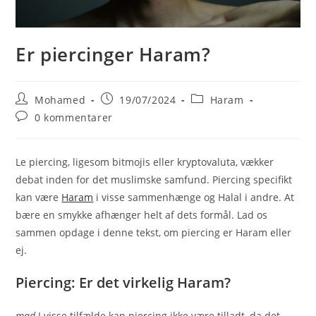
Er piercinger Haram?
Post
Post
Post
Mohamed
19/07/2024
Haram
author:
published:
category:
Post
0 kommentarer
comments:
Le piercing, ligesom bitmojis eller kryptovaluta, vækker
debat inden for det muslimske samfund. Piercing specifikt
kan være
Haram
i visse sammenhænge og Halal i andre. At
bære en smykke afhænger helt af dets formål. Lad os
sammen opdage i denne tekst, om piercing er Haram eller
ej.
Piercing: Er det virkelig Haram?
mad
I visse tilfælde kan piercing ikke være tilladt, da det