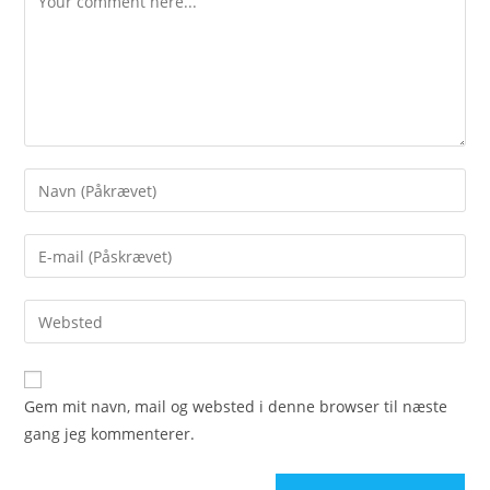
Enter
your
name
Enter
or
your
username
email
Enter
to
address
your
comment
to
website
comment
URL
Gem mit navn, mail og websted i denne browser til næste
(optional)
gang jeg kommenterer.